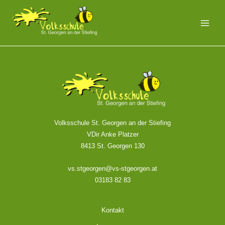
Zum
MAI
Inhalt
MEN
springen
Volksschule St. Georgen an der Stiefing
VDir Anke Platzer
8413 St. Georgen 130
vs.stgeorgen@vs-stgeorgen.at
03183 82 83
Kontakt