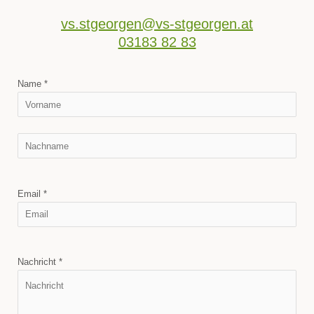
vs.stgeorgen@vs-stgeorgen.at
03183 82 83
Name *
Email *
Nachricht *